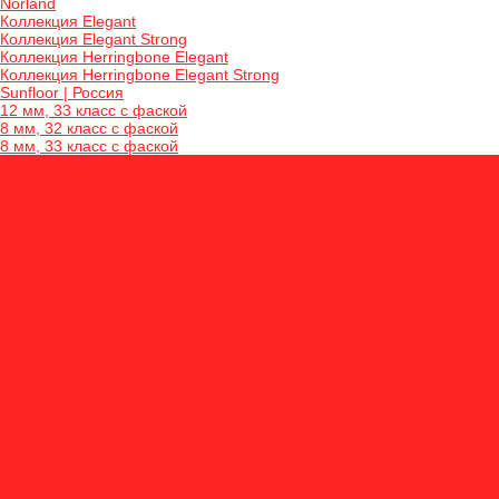
Norland
Коллекция Elegant
Коллекция Elegant Strong
Коллекция Herringbone Elegant
Коллекция Herringbone Elegant Strong
Sunfloor | Россия
12 мм, 33 класс с фаской
8 мм, 32 класс с фаской
8 мм, 33 класс с фаской
Кварцвиниловая и ПВХ плитка
Клеевой кварцвинил
Замковый кварцвинил
Кварцвиниловая плитка
Каменно-полимерная плитка
Alpine Floor
CHEVRON ALPINE - Замковый 5мм
CHEVRON ALPINE LVT - Клеевой 2,5мм
CLASSIC - Замковый 4мм
CLASSIC LIGHT - Замковый 3,5мм
EASY LINE - Клеевой 3мм
ECLIPSE SUPER MATT - Замковый 4мм
GRAND SEQUOIA - Замковый 4мм
GRAND SEQUOIA LIGHT - Замковый 3,5мм
GRAND SEQUOIA LVT - Клеевой 2,5мм
GRAND SEQUOIA SUPERIOR - Замковый 8мм
GRAND SEQUOIA VILLAGE - Замковый 4мм
INTENSE - Замковый 6мм
LIGHT STONE - Клеевой 2.5мм