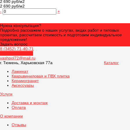
2 690 руб/м2
2 690 руб/м2
-
+
Нужна консультация?
Подробно расскажем о наших услугах, видах работ и типовых
проектах, рассчитаем стоимость и подготовим индивидуальное
предложение!
Задать вопрос
8 (3452) 71-40-71
Обратный звонок
vashpol72@mail.ru
г. Тюмень, Харьковская 77а
Каталог
Ламинат
Кварцвиниловая и ПВХ плитка
Керамогранит
Аксессуары
Услуги
Доставка и монтаж
Оплата
О компании
Отзывы