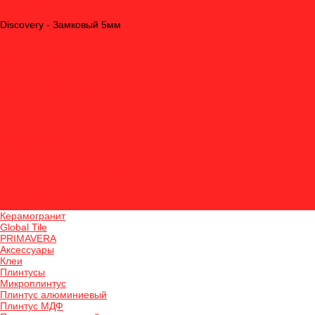
PRIMAVERA
Callisto - Замковый 5мм
Discovery - Замковый 5мм
Ferrara - Замковый 5мм
Herringbone - Замковый 5мм
Modena - Замковый 4,5мм
Natura - Замковый 5мм
Novara - Замковый 5,5мм
Torino - Клеевой 2,5мм
Royce
Monte - Замковый 4мм
Sense - Замковый 4мм
Suite - Замковый 4мм
Tulesna
ART PARQUET LVT - Клеевой 2,5мм
ART PARQUETE - Замковый 4мм
OTTIMO - Замковый 4мм
PREMIUM - Замковый 8мм
VERANO - Замковый 3,5мм
Керамогранит
Global Tile
PRIMAVERA
Аксессуары
Клеи
Плинтусы
Микроплинтус
Плинтус алюминиевый
Плинтус МДФ