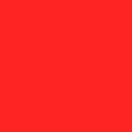
NUT - Замковый 4мм
PARQUET LIGHT - Замковый 4мм
Parquet LVT - Клеевой 2.5мм
PARQUET PREMIUM - Замковый 8мм
PREMIUM XL - Замковый 8мм
Real Wood - Замковый 6 мм
SEQUOIA - Замковый 4мм
SOLO - Замковый 3.5мм
SOLO PLUS - Замковый 4мм
STONE MINERAL CORE - Замковый 4мм
ULTRA - Клеевой 2мм
Tarkett Art Vinyl
Коллекция Cosmic
Amadei
Bliss - замковый 4мм
Delight - замковый 4,5мм
Goodwill - замковый 5мм
Joy - замковый 3,6мм
Redstone - замковый 4мм
DeART
Eco Click - замковый 4,3мм
Lite - клеевой 2мм
Optim - клеевой 2,5мм
Rigid - замковый 4мм
Strong - клеевой 2,5мм
Norland
Lagom Parquet - Замковый 3.5мм
Sigrid - Замковый 3.5мм