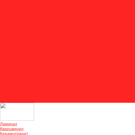
Акции
Оплата
Доставка и монтаж
Двери
Отзывы
О компании
Отзывы
Контакты
...
Ламинат
Кварцвинил
Керамогранит
Аксессуары
Акции
Оплата
Доставка и монтаж
Двери
Отзывы
О компании
Отзывы
Контакты
Ламинат
Кварцвинил
Керамогранит