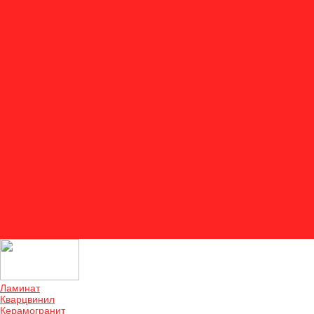
Акции
Оплата
Доставка и монтаж
Двери
Отзывы
О компании
Отзывы
Контакты
...
Ламинат
Кварцвинил
Керамогранит
Аксессуары
Акции
Оплата
Доставка и монтаж
Двери
Отзывы
О компании
Отзывы
Контакты
Ламинат
Кварцвинил
Керамогранит