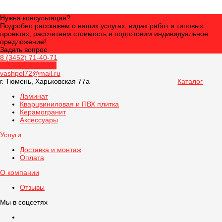
Нужна консультация?
Подробно расскажем о наших услугах, видах работ и типовых
проектах, рассчитаем стоимость и подготовим индивидуальное
предложение!
Задать вопрос
8 (3452) 71-40-71
Обратный звонок
vashpol72@mail.ru
г. Тюмень, Харьковская 77а
Каталог
Ламинат
Кварцвиниловая и ПВХ плитка
Керамогранит
Аксессуары
Услуги
Доставка и монтаж
Оплата
О компании
Отзывы
Мы в соцсетях