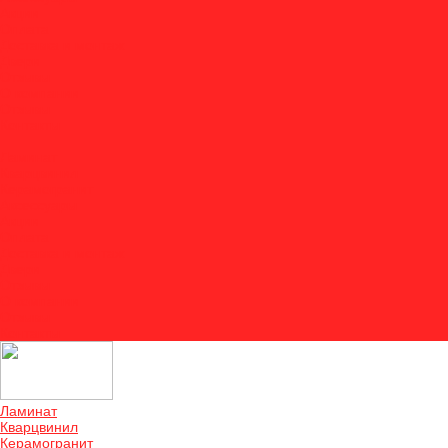
Акции
Оплата
Доставка и монтаж
Двери
Отзывы
О компании
Отзывы
Контакты
...
Ламинат
Кварцвинил
Керамогранит
Аксессуары
Акции
Оплата
Доставка и монтаж
Двери
Отзывы
О компании
Отзывы
Контакты
Ламинат
Кварцвинил
Керамогранит