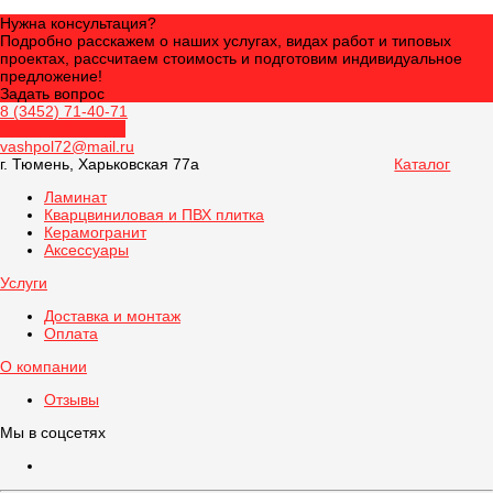
Нужна консультация?
Подробно расскажем о наших услугах, видах работ и типовых
проектах, рассчитаем стоимость и подготовим индивидуальное
предложение!
Задать вопрос
8 (3452) 71-40-71
Обратный звонок
vashpol72@mail.ru
г. Тюмень, Харьковская 77а
Каталог
Ламинат
Кварцвиниловая и ПВХ плитка
Керамогранит
Аксессуары
Услуги
Доставка и монтаж
Оплата
О компании
Отзывы
Мы в соцсетях