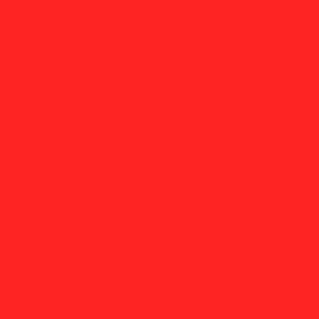
NUT - Замковый 4мм
PARQUET LIGHT - Замковый 4мм
Parquet LVT - Клеевой 2.5мм
PARQUET PREMIUM - Замковый 8мм
PREMIUM XL - Замковый 8мм
Real Wood - Замковый 6 мм
SEQUOIA - Замковый 4мм
SOLO - Замковый 3.5мм
SOLO PLUS - Замковый 4мм
STONE MINERAL CORE - Замковый 4мм
ULTRA - Клеевой 2мм
Tarkett Art Vinyl
Коллекция Cosmic
Amadei
Bliss - замковый 4мм
Delight - замковый 4,5мм
Goodwill - замковый 5мм
Joy - замковый 3,6мм
Redstone - замковый 4мм
DeART
Eco Click - замковый 4,3мм
Lite - клеевой 2мм
Optim - клеевой 2,5мм
Rigid - замковый 4мм
Strong - клеевой 2,5мм
Norland
Lagom Parquet - Замковый 3.5мм
Sigrid - Замковый 3.5мм