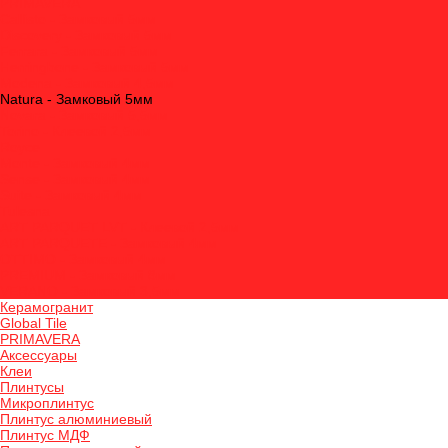
PRIMAVERA
Callisto - Замковый 5мм
Discovery - Замковый 5мм
Ferrara - Замковый 5мм
Herringbone - Замковый 5мм
Modena - Замковый 4,5мм
Natura - Замковый 5мм
Novara - Замковый 5,5мм
Torino - Клеевой 2,5мм
Royce
Monte - Замковый 4мм
Sense - Замковый 4мм
Suite - Замковый 4мм
Tulesna
ART PARQUET LVT - Клеевой 2,5мм
ART PARQUETE - Замковый 4мм
OTTIMO - Замковый 4мм
PREMIUM - Замковый 8мм
VERANO - Замковый 3,5мм
Керамогранит
Global Tile
PRIMAVERA
Аксессуары
Клеи
Плинтусы
Микроплинтус
Плинтус алюминиевый
Плинтус МДФ