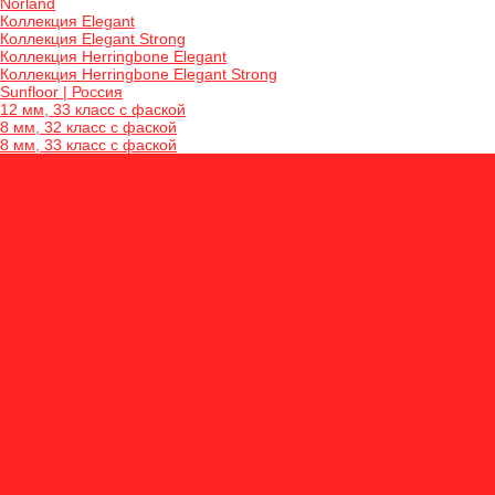
Norland
Коллекция Elegant
Коллекция Elegant Strong
Коллекция Herringbone Elegant
Коллекция Herringbone Elegant Strong
Sunfloor | Россия
12 мм, 33 класс с фаской
8 мм, 32 класс с фаской
8 мм, 33 класс с фаской
Кварцвиниловая и ПВХ плитка
Клеевой кварцвинил
Замковый кварцвинил
Кварцвиниловая плитка
Каменно-полимерная плитка
Alpine Floor
CHEVRON ALPINE - Замковый 5мм
CHEVRON ALPINE LVT - Клеевой 2,5мм
CLASSIC - Замковый 4мм
CLASSIC LIGHT - Замковый 3,5мм
EASY LINE - Клеевой 3мм
ECLIPSE SUPER MATT - Замковый 4мм
GRAND SEQUOIA - Замковый 4мм
GRAND SEQUOIA LIGHT - Замковый 3,5мм
GRAND SEQUOIA LVT - Клеевой 2,5мм
GRAND SEQUOIA SUPERIOR - Замковый 8мм
GRAND SEQUOIA VILLAGE - Замковый 4мм
INTENSE - Замковый 6мм
LIGHT STONE - Клеевой 2.5мм