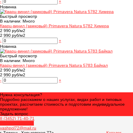
-
+
Новинка
Быстрый просмотр
В наличии: Много
Кварц-винил (замковый) Primavera Natura 5782 Химера
2 990 руб/м2
2 990 руб/м2
-
+
Новинка
Быстрый просмотр
В наличии: Много
Кварц-винил (замковый) Primavera Natura 5783 Байкал
2 990 руб/м2
2 990 руб/м2
-
+
Нужна консультация?
Подробно расскажем о наших услугах, видах работ и типовых
проектах, рассчитаем стоимость и подготовим индивидуальное
предложение!
Задать вопрос
8 (3452) 71-40-71
Обратный звонок
vashpol72@mail.ru
г. Тюмень, Харьковская 77а
Каталог