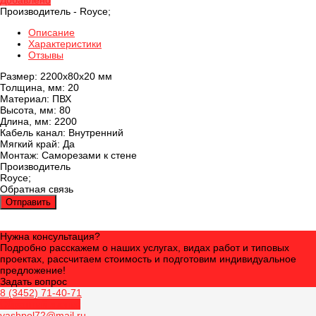
Добавлено
Производитель -
Royce;
Описание
Характеристики
Отзывы
Размер: 2200x80x20 мм
Толщина, мм: 20
Материал: ПВХ
Высота, мм: 80
Длина, мм: 2200
Кабель канал: Внутренний
Мягкий край: Да
Монтаж: Саморезами к стене
Производитель
Royce;
Обратная связь
Отправить
Нужна консультация?
Подробно расскажем о наших услугах, видах работ и типовых
проектах, рассчитаем стоимость и подготовим индивидуальное
предложение!
Задать вопрос
8 (3452) 71-40-71
Обратный звонок
vashpol72@mail.ru