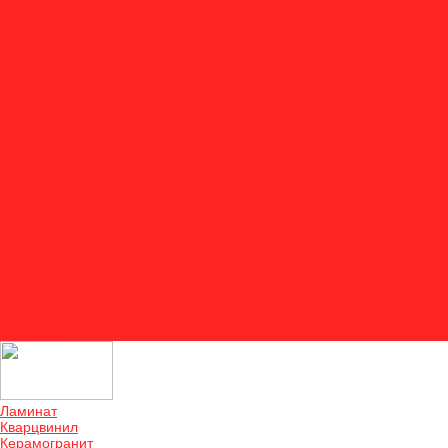
Акции
Оплата
Доставка и монтаж
Двери
Отзывы
О компании
Отзывы
Контакты
...
Ламинат
Кварцвинил
Керамогранит
Аксессуары
Акции
Оплата
Доставка и монтаж
Двери
Отзывы
О компании
Отзывы
Контакты
Ламинат
Кварцвинил
Керамогранит