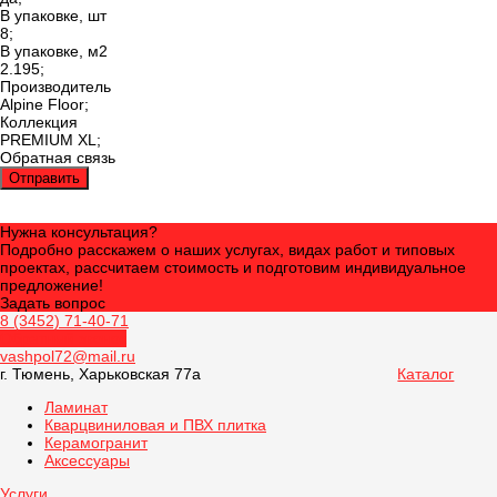
В упаковке, шт
8;
В упаковке, м2
2.195;
Производитель
Alpine Floor;
Коллекция
PREMIUM XL;
Обратная связь
Отправить
Нужна консультация?
Подробно расскажем о наших услугах, видах работ и типовых
проектах, рассчитаем стоимость и подготовим индивидуальное
предложение!
Задать вопрос
8 (3452) 71-40-71
Обратный звонок
vashpol72@mail.ru
г. Тюмень, Харьковская 77а
Каталог
Ламинат
Кварцвиниловая и ПВХ плитка
Керамогранит
Аксессуары
Услуги