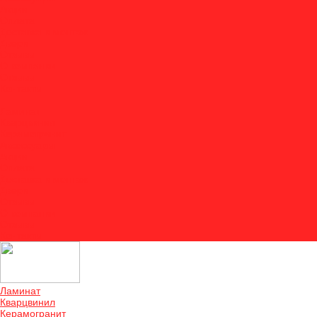
Акции
Оплата
Доставка и монтаж
Двери
Отзывы
О компании
Отзывы
Контакты
...
Ламинат
Кварцвинил
Керамогранит
Аксессуары
Акции
Оплата
Доставка и монтаж
Двери
Отзывы
О компании
Отзывы
Контакты
Ламинат
Кварцвинил
Керамогранит