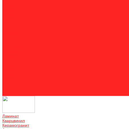
Акции
Оплата
Доставка и монтаж
Двери
Отзывы
О компании
Отзывы
Контакты
...
Ламинат
Кварцвинил
Керамогранит
Аксессуары
Акции
Оплата
Доставка и монтаж
Двери
Отзывы
О компании
Отзывы
Контакты
Ламинат
Кварцвинил
Керамогранит