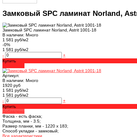
Замковый SPC ламинат Norland, Astr
Замковый SPC ламинат Norland, Astrit 1001-18
В наличии: Много
1 581 руб/м2
-0%
1 581 руб/м2
-
+
Купить
Добавлено
Артикул:
В наличии: Много
1920 руб
1 581 руб/м2
1 581 руб/м2
-
+
Купить
Добавлено
Фаска -
есть фаска;
Толщина, мм -
3.5;
Размер планки, мм -
1220 х 183;
Способ укладки -
замковый;
Все характеристики