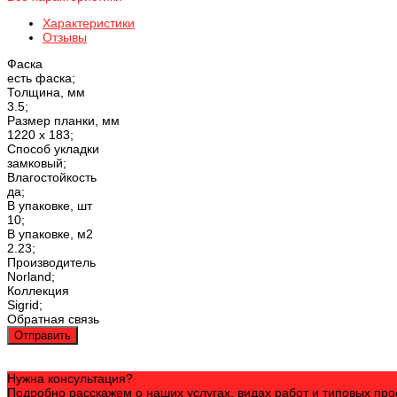
Характеристики
Отзывы
Фаска
есть фаска;
Толщина, мм
3.5;
Размер планки, мм
1220 х 183;
Способ укладки
замковый;
Влагостойкость
да;
В упаковке, шт
10;
В упаковке, м2
2.23;
Производитель
Norland;
Коллекция
Sigrid;
Обратная связь
Отправить
Нужна консультация?
Подробно расскажем о наших услугах, видах работ и типовых пр