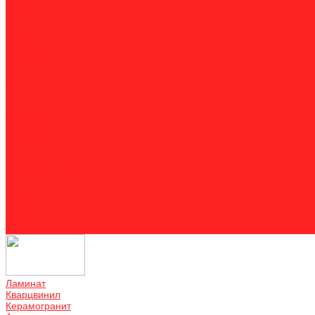
Акции
Оплата
Доставка и монтаж
Двери
Отзывы
О компании
Отзывы
Контакты
...
Ламинат
Кварцвинил
Керамогранит
Аксессуары
Акции
Оплата
Доставка и монтаж
Двери
Отзывы
О компании
Отзывы
Контакты
Ламинат
Кварцвинил
Керамогранит