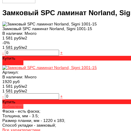
Замковый SPC ламинат Norland, Sign
Замковый SPC ламинат Norland, Signi 1001-15
В наличии: Много
1 581 руб/м2
-0%
1 581 руб/м2
-
+
Купить
Добавлено
Артикул:
В наличии: Много
1920 руб
1 581 руб/м2
1 581 руб/м2
-
+
Купить
Добавлено
Фаска -
есть фаска;
Толщина, мм -
3.5;
Размер планки, мм -
1220 х 183;
Способ укладки -
замковый;
Все характеристики