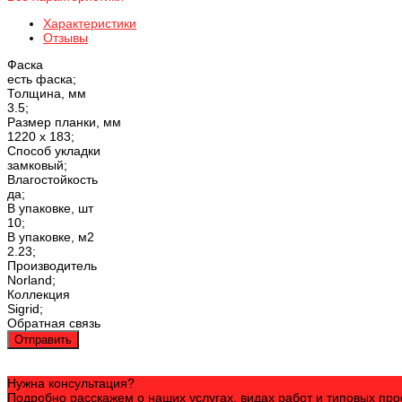
Характеристики
Отзывы
Фаска
есть фаска;
Толщина, мм
3.5;
Размер планки, мм
1220 х 183;
Способ укладки
замковый;
Влагостойкость
да;
В упаковке, шт
10;
В упаковке, м2
2.23;
Производитель
Norland;
Коллекция
Sigrid;
Обратная связь
Отправить
Нужна консультация?
Подробно расскажем о наших услугах, видах работ и типовых пр