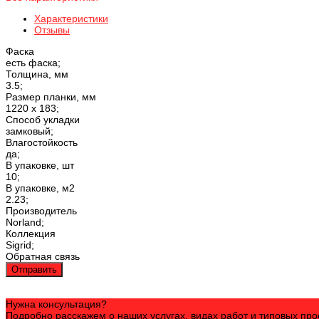
Характеристики
Отзывы
Фаска
есть фаска;
Толщина, мм
3.5;
Размер планки, мм
1220 х 183;
Способ укладки
замковый;
Влагостойкость
да;
В упаковке, шт
10;
В упаковке, м2
2.23;
Производитель
Norland;
Коллекция
Sigrid;
Обратная связь
Отправить
Нужна консультация?
Подробно расскажем о наших услугах, видах работ и типовых пр