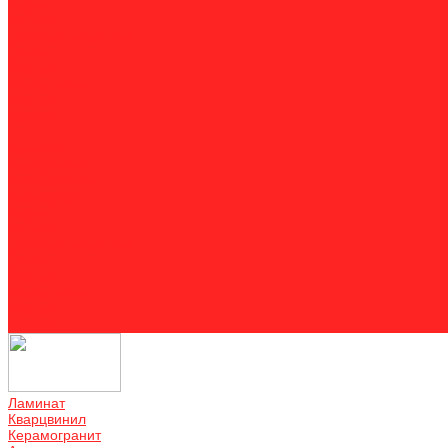
Акции
Оплата
Доставка и монтаж
Двери
Отзывы
О компании
Отзывы
Контакты
...
Ламинат
Кварцвинил
Керамогранит
Аксессуары
Акции
Оплата
Доставка и монтаж
Двери
Отзывы
О компании
Отзывы
Контакты
Ламинат
Кварцвинил
Керамогранит