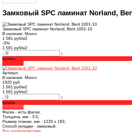
Замковый SPC ламинат Norland, Ben
Замковый SPC ламинат Norland, Bent 1001-10
В наличии: Много
1 581 руб/м2
-0%
1 581 руб/м2
-
+
Купить
Добавлено
Артикул:
В наличии: Много
1920 руб
1 581 руб/м2
1 581 руб/м2
-
+
Купить
Добавлено
Фаска -
есть фаска;
Толщина, мм -
3.5;
Размер планки, мм -
1220 х 183;
Способ укладки -
замковый;
Все характеристики