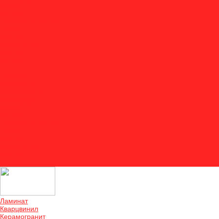
Акции
Оплата
Доставка и монтаж
Двери
Отзывы
О компании
Отзывы
Контакты
...
Ламинат
Кварцвинил
Керамогранит
Аксессуары
Акции
Оплата
Доставка и монтаж
Двери
Отзывы
О компании
Отзывы
Контакты
Ламинат
Кварцвинил
Керамогранит