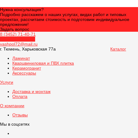
Нужна консультация?
Подробно расскажем о наших услугах, видах работ и типовых
проектах, рассчитаем стоимость и подготовим индивидуальное
предложение!
Задать вопрос
8 (3452) 71-40-71
Обратный звонок
vashpol72@mail.ru
г. Тюмень, Харьковская 77а
Каталог
Ламинат
Кварцвиниловая и ПВХ плитка
Керамогранит
Аксессуары
Услуги
Доставка и монтаж
Оплата
О компании
Отзывы
Мы в соцсетях