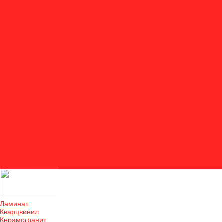
Акции
Оплата
Доставка и монтаж
Двери
Отзывы
О компании
Отзывы
Контакты
...
Ламинат
Кварцвинил
Керамогранит
Аксессуары
Акции
Оплата
Доставка и монтаж
Двери
Отзывы
О компании
Отзывы
Контакты
Ламинат
Кварцвинил
Керамогранит