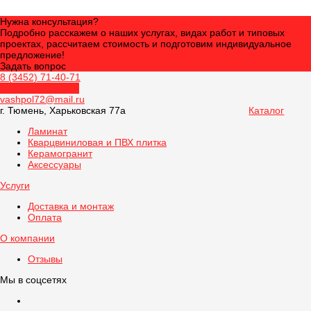
Нужна консультация?
Подробно расскажем о наших услугах, видах работ и типовых
проектах, рассчитаем стоимость и подготовим индивидуальное
предложение!
Задать вопрос
8 (3452) 71-40-71
Обратный звонок
vashpol72@mail.ru
г. Тюмень, Харьковская 77а
Каталог
Ламинат
Кварцвиниловая и ПВХ плитка
Керамогранит
Аксессуары
Услуги
Доставка и монтаж
Оплата
О компании
Отзывы
Мы в соцсетях