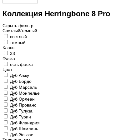
Коллекция Herringbone 8 Pro
Скрыть фильтр
Светлый/темный
светлый
темный
Класс
33
Фаска
есть фаска
Цвет
Дуб Анжу
Дуб Бордо
Дуб Марсель
Дуб Монпелье
Дуб Орлеан
Дуб Прованс
Дуб Тулуза
Дуб Турин
Дуб Фландрия
Дуб Шампань
Дуб Эльзас
Толщина, мм