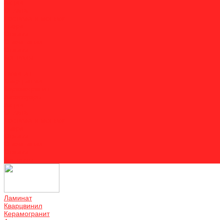
Акции
Оплата
Доставка и монтаж
Двери
Отзывы
О компании
Отзывы
Контакты
...
Ламинат
Кварцвинил
Керамогранит
Аксессуары
Акции
Оплата
Доставка и монтаж
Двери
Отзывы
О компании
Отзывы
Контакты
Ламинат
Кварцвинил
Керамогранит