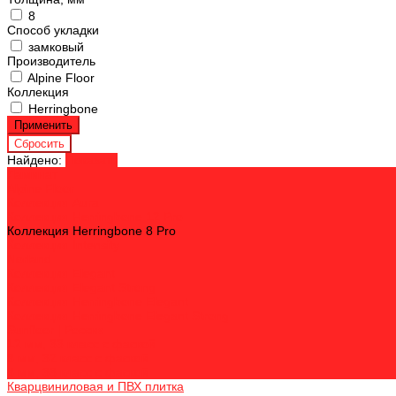
8
Способ укладки
замковый
Производитель
Alpine Floor
Коллекция
Herringbone
Найдено:
Показать
Ламинат
Alpine Floor
Коллекция Aura
Коллекция Herringbone 12 Pro
Коллекция Herringbone 8 Pro
Коллекция Intensity
Norland
Коллекция Elegant
Коллекция Elegant Strong
Коллекция Herringbone Elegant
Коллекция Herringbone Elegant Strong
Sunfloor | Россия
12 мм, 33 класс с фаской
8 мм, 32 класс с фаской
8 мм, 33 класс с фаской
Кварцвиниловая и ПВХ плитка