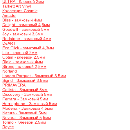
ULTRA - Клеевой 2мм
Tarkett Art Vinyl
Коллекция Cosmic
Amadei
Bliss - замковый 4мм
Delight - замковый 4,5мм
Goodwill - замковый 5мм
Joy - замковый 3,6мм
Redstone - замковый 4мм
DeART
Eco Click - замковый 4,3мм
Lite - клеевой 2мм
Optim - клеевой 2,5мм
Rigid - замковый 4мм
Strong - клеевой 2,5мм
Norland
Lagom Parquet - Замковый 3.5мм
Sigrid - Замковый 3.5мм
PRIMAVERA
Callisto - Замковый 5мм
Discovery - Замковый 5мм
Ferrara - Замковый 5мм
Herringbone - Замковый 5мм
Modena - Замковый 4,5мм
Natura - Замковый 5мм
Novara - Замковый 5,5мм
Torino - Клеевой 2,5мм
Royce