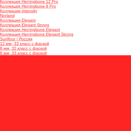
Коллекция Herringbone 12 Pro
Коллекция Herringbone 8 Pro
Коллекция Intensity
Norland
Коллекция Elegant
Коллекция Elegant Strong
Коллекция Herringbone Elegant
Коллекция Herringbone Elegant Strong
Sunfloor | Россия
12 мм, 33 класс с фаской
8 мм, 32 класс с фаской
8 мм, 33 класс с фаской
Кварцвиниловая и ПВХ плитка
Клеевой кварцвинил
Замковый кварцвинил
Кварцвиниловая плитка
Каменно-полимерная плитка
Alpine Floor
CHEVRON ALPINE - Замковый 5мм
CHEVRON ALPINE LVT - Клеевой 2,5мм
CLASSIC - Замковый 4мм
CLASSIC LIGHT - Замковый 3,5мм
EASY LINE - Клеевой 3мм
ECLIPSE SUPER MATT - Замковый 4мм
GRAND SEQUOIA - Замковый 4мм
GRAND SEQUOIA LIGHT - Замковый 3,5мм
GRAND SEQUOIA LVT - Клеевой 2,5мм
GRAND SEQUOIA SUPERIOR - Замковый 8мм