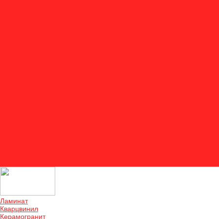
Акции
Оплата
Доставка и монтаж
Двери
Отзывы
О компании
Отзывы
Контакты
...
Ламинат
Кварцвинил
Керамогранит
Аксессуары
Акции
Оплата
Доставка и монтаж
Двери
Отзывы
О компании
Отзывы
Контакты
Ламинат
Кварцвинил
Керамогранит