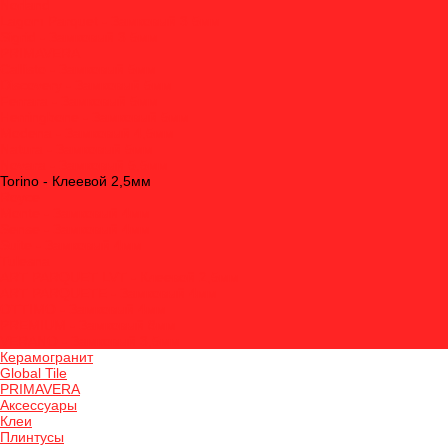
Norland
Lagom Parquet - Замковый 3.5мм
Sigrid - Замковый 3.5мм
PRIMAVERA
Callisto - Замковый 5мм
Discovery - Замковый 5мм
Ferrara - Замковый 5мм
Herringbone - Замковый 5мм
Modena - Замковый 4,5мм
Natura - Замковый 5мм
Novara - Замковый 5,5мм
Torino - Клеевой 2,5мм
Royce
Monte - Замковый 4мм
Sense - Замковый 4мм
Suite - Замковый 4мм
Tulesna
ART PARQUET LVT - Клеевой 2,5мм
ART PARQUETE - Замковый 4мм
OTTIMO - Замковый 4мм
PREMIUM - Замковый 8мм
VERANO - Замковый 3,5мм
Керамогранит
Global Tile
PRIMAVERA
Аксессуары
Клеи
Плинтусы