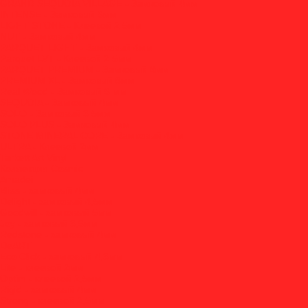
GRAND SEQUOIA VILLAGE - Замковый 4мм
INTENSE - Замковый 6мм
LIGHT STONE - Клеевой 2.5мм
NUT - Замковый 4мм
PARQUET LIGHT - Замковый 4мм
Parquet LVT - Клеевой 2.5мм
PARQUET PREMIUM - Замковый 8мм
PREMIUM XL - Замковый 8мм
Real Wood - Замковый 6 мм
SEQUOIA - Замковый 4мм
SOLO - Замковый 3.5мм
SOLO PLUS - Замковый 4мм
STONE MINERAL CORE - Замковый 4мм
ULTRA - Клеевой 2мм
Tarkett Art Vinyl
Коллекция Cosmic
Amadei
Bliss - замковый 4мм
Delight - замковый 4,5мм
Goodwill - замковый 5мм
Joy - замковый 3,6мм
Redstone - замковый 4мм
DeART
Eco Click - замковый 4,3мм
Lite - клеевой 2мм
Optim - клеевой 2,5мм
Rigid - замковый 4мм
Strong - клеевой 2,5мм