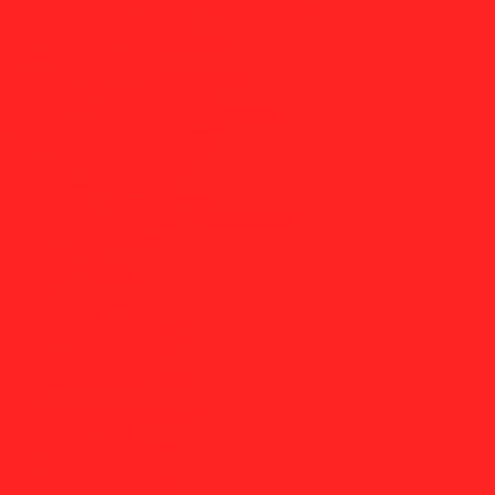
GRAND SEQUOIA VILLAGE - Замковый 4мм
INTENSE - Замковый 6мм
LIGHT STONE - Клеевой 2.5мм
NUT - Замковый 4мм
PARQUET LIGHT - Замковый 4мм
Parquet LVT - Клеевой 2.5мм
PARQUET PREMIUM - Замковый 8мм
PREMIUM XL - Замковый 8мм
Real Wood - Замковый 6 мм
SEQUOIA - Замковый 4мм
SOLO - Замковый 3.5мм
SOLO PLUS - Замковый 4мм
STONE MINERAL CORE - Замковый 4мм
ULTRA - Клеевой 2мм
Tarkett Art Vinyl
Коллекция Cosmic
Amadei
Bliss - замковый 4мм
Delight - замковый 4,5мм
Goodwill - замковый 5мм
Joy - замковый 3,6мм
Redstone - замковый 4мм
DeART
Eco Click - замковый 4,3мм
Lite - клеевой 2мм
Optim - клеевой 2,5мм
Rigid - замковый 4мм
Strong - клеевой 2,5мм