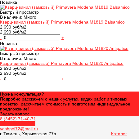
Новинка
Быстрый просмотр
В наличии: Много
Кварц-винил (замковый) Primavera Modena M1819 Balsamico
2 690 руб/м2
2 690 руб/м2
-
+
Новинка
Быстрый просмотр
В наличии: Много
Кварц-винил (замковый) Primavera Modena M1820 Antipatico
2 690 руб/м2
2 690 руб/м2
-
+
Нужна консультация?
Подробно расскажем о наших услугах, видах работ и типовых
проектах, рассчитаем стоимость и подготовим индивидуальное
предложение!
Задать вопрос
8 (3452) 71-40-71
Обратный звонок
vashpol72@mail.ru
г. Тюмень, Харьковская 77а
Каталог