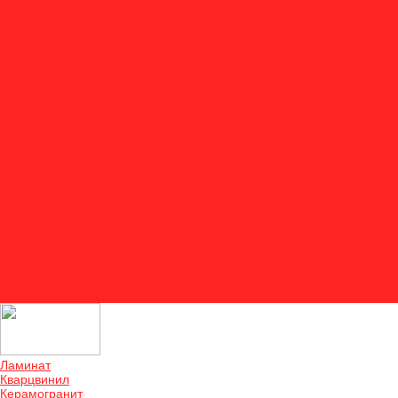
Акции
Оплата
Доставка и монтаж
Двери
Отзывы
О компании
Отзывы
Контакты
...
Ламинат
Кварцвинил
Керамогранит
Аксессуары
Акции
Оплата
Доставка и монтаж
Двери
Отзывы
О компании
Отзывы
Контакты
Ламинат
Кварцвинил
Керамогранит