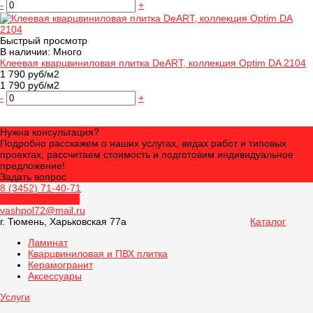
-
+
Быстрый просмотр
В наличии: Много
Клеевая кварцвиниловая плитка DeART, коллекция Optim DA 2104
1 790 руб/м2
1 790 руб/м2
-
+
Нужна консультация?
Подробно расскажем о наших услугах, видах работ и типовых
проектах, рассчитаем стоимость и подготовим индивидуальное
предложение!
Задать вопрос
8 (3452) 71-40-71
Обратный звонок
vashpol72@mail.ru
г. Тюмень, Харьковская 77а
Каталог
Ламинат
Кварцвиниловая и ПВХ плитка
Керамогранит
Аксессуары
Услуги