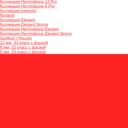
Коллекция Herringbone 12 Pro
Коллекция Herringbone 8 Pro
Коллекция Intensity
Norland
Коллекция Elegant
Коллекция Elegant Strong
Коллекция Herringbone Elegant
Коллекция Herringbone Elegant Strong
Sunfloor | Россия
12 мм, 33 класс с фаской
8 мм, 32 класс с фаской
8 мм, 33 класс с фаской
Кварцвиниловая и ПВХ плитка
Клеевой кварцвинил
Замковый кварцвинил
Кварцвиниловая плитка
Каменно-полимерная плитка
Alpine Floor
CHEVRON ALPINE - Замковый 5мм
CHEVRON ALPINE LVT - Клеевой 2,5мм
CLASSIC - Замковый 4мм
CLASSIC LIGHT - Замковый 3,5мм
EASY LINE - Клеевой 3мм
ECLIPSE SUPER MATT - Замковый 4мм
GRAND SEQUOIA - Замковый 4мм
GRAND SEQUOIA LIGHT - Замковый 3,5мм
GRAND SEQUOIA LVT - Клеевой 2,5мм
GRAND SEQUOIA SUPERIOR - Замковый 8мм