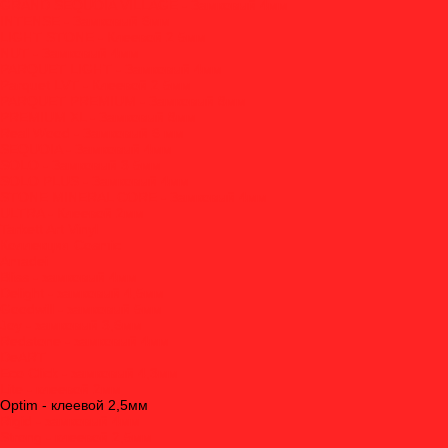
GRAND SEQUOIA VILLAGE - Замковый 4мм
INTENSE - Замковый 6мм
LIGHT STONE - Клеевой 2.5мм
NUT - Замковый 4мм
PARQUET LIGHT - Замковый 4мм
Parquet LVT - Клеевой 2.5мм
PARQUET PREMIUM - Замковый 8мм
PREMIUM XL - Замковый 8мм
Real Wood - Замковый 6 мм
SEQUOIA - Замковый 4мм
SOLO - Замковый 3.5мм
SOLO PLUS - Замковый 4мм
STONE MINERAL CORE - Замковый 4мм
ULTRA - Клеевой 2мм
Tarkett Art Vinyl
Коллекция Cosmic
Amadei
Bliss - замковый 4мм
Delight - замковый 4,5мм
Goodwill - замковый 5мм
Joy - замковый 3,6мм
Redstone - замковый 4мм
DeART
Eco Click - замковый 4,3мм
Lite - клеевой 2мм
Optim - клеевой 2,5мм
Rigid - замковый 4мм
Strong - клеевой 2,5мм