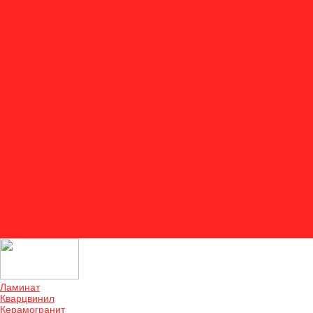
Акции
Оплата
Доставка и монтаж
Двери
Отзывы
О компании
Отзывы
Контакты
...
Ламинат
Кварцвинил
Керамогранит
Аксессуары
Акции
Оплата
Доставка и монтаж
Двери
Отзывы
О компании
Отзывы
Контакты
Ламинат
Кварцвинил
Керамогранит