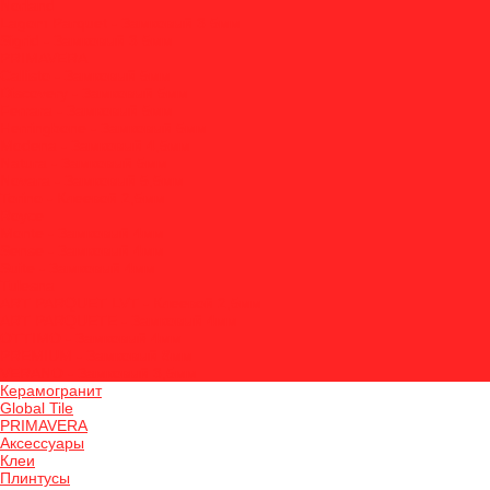
Norland
Lagom Parquet - Замковый 3.5мм
Sigrid - Замковый 3.5мм
PRIMAVERA
Callisto - Замковый 5мм
Discovery - Замковый 5мм
Ferrara - Замковый 5мм
Herringbone - Замковый 5мм
Modena - Замковый 4,5мм
Natura - Замковый 5мм
Novara - Замковый 5,5мм
Torino - Клеевой 2,5мм
Royce
Monte - Замковый 4мм
Sense - Замковый 4мм
Suite - Замковый 4мм
Tulesna
ART PARQUET LVT - Клеевой 2,5мм
ART PARQUETE - Замковый 4мм
OTTIMO - Замковый 4мм
PREMIUM - Замковый 8мм
VERANO - Замковый 3,5мм
Керамогранит
Global Tile
PRIMAVERA
Аксессуары
Клеи
Плинтусы