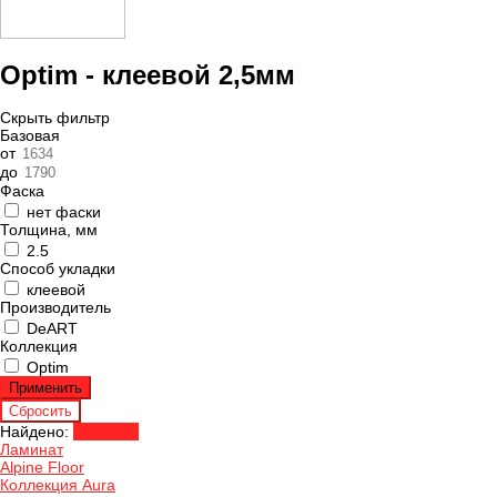
Optim - клеевой 2,5мм
Скрыть фильтр
Базовая
от
до
Фаска
нет фаски
Толщина, мм
2.5
Способ укладки
клеевой
Производитель
DeART
Коллекция
Optim
Найдено:
Показать
Ламинат
Alpine Floor
Коллекция Aura