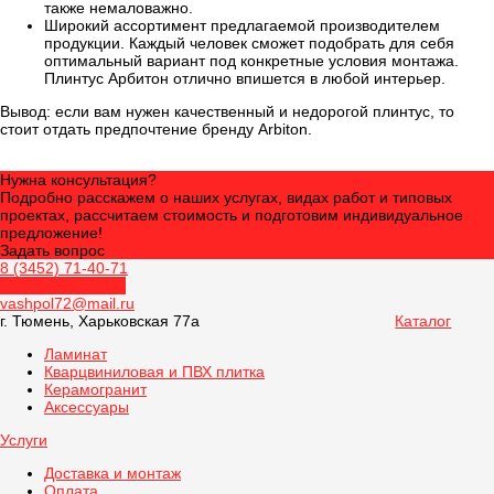
также немаловажно.
Широкий ассортимент предлагаемой производителем
продукции. Каждый человек сможет подобрать для себя
оптимальный вариант под конкретные условия монтажа.
Плинтус Арбитон отлично впишется в любой интерьер.
Вывод: если вам нужен качественный и недорогой плинтус, то
стоит отдать предпочтение бренду Arbiton.
Нужна консультация?
Подробно расскажем о наших услугах, видах работ и типовых
проектах, рассчитаем стоимость и подготовим индивидуальное
предложение!
Задать вопрос
8 (3452) 71-40-71
Обратный звонок
vashpol72@mail.ru
г. Тюмень, Харьковская 77а
Каталог
Ламинат
Кварцвиниловая и ПВХ плитка
Керамогранит
Аксессуары
Услуги
Доставка и монтаж
Оплата