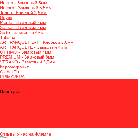
Natura - Замковый 5мм
Novara - Замковый 5,5мм
Torino - Клеевой 2,5мм
Royce
Monte - Замковый 4мм
Sense - Замковый 4мм
Suite - Замковый 4мм
Tulesna
ART PARQUET LVT - Клеевой 2,5мм
ART PARQUETE - Замковый 4мм
OTTIMO - Замковый 4мм
PREMIUM - Замковый 8мм
VERANO - Замковый 3,5мм
Керамогранит
Global Tile
PRIMAVERA
Аксессуары
Клеи
Плинтусы
Микроплинтус
Плинтус алюминиевый
Плинтус МДФ
Плинтус пластиковый
Плинтус под покраску
Теневой плинтус
Подложка
Отзывы о нас на Флампе