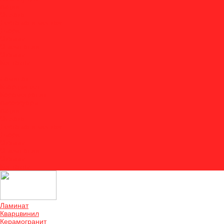
Акции
Оплата
Доставка и монтаж
Двери
Отзывы
О компании
Отзывы
Контакты
...
Ламинат
Кварцвинил
Керамогранит
Аксессуары
Акции
Оплата
Доставка и монтаж
Двери
Отзывы
О компании
Отзывы
Контакты
Ламинат
Кварцвинил
Керамогранит