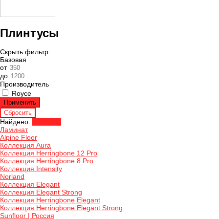
Плинтусы
Скрыть фильтр
Базовая
от
до
Производитель
Royce
Найдено:
Показать
Ламинат
Alpine Floor
Коллекция Aura
Коллекция Herringbone 12 Pro
Коллекция Herringbone 8 Pro
Коллекция Intensity
Norland
Коллекция Elegant
Коллекция Elegant Strong
Коллекция Herringbone Elegant
Коллекция Herringbone Elegant Strong
Sunfloor | Россия