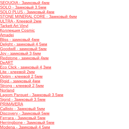
SEQUOIA - Замковый 4мм
SOLO - Замковый 3.5мм
SOLO PLUS - Замковый 4мм
STONE MINERAL CORE - Замковый 4мм
ULTRA - Клеевой 2мм
Tarkett Art Vinyl
Коллекция Cosmic
Amadei
Bliss - замковый 4мм
Delight - замковый 4,5мм
Goodwill - замковый 5мм
Joy - замковый 3,6мм
Redstone - замковый 4мм
DeART
Eco Click - замковый 4,3мм
Lite - клеевой 2мм
Optim - клеевой 2,5мм
Rigid - замковый 4мм
Strong - клеевой 2,5мм
Norland
Lagom Parquet - Замковый 3.5мм
Sigrid - Замковый 3.5мм
PRIMAVERA
Callisto - Замковый 5мм
Discovery - Замковый 5мм
Ferrara - Замковый 5мм
Herringbone - Замковый 5мм
Modena - Замковый 4,5мм